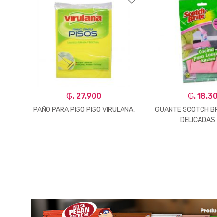
₲. 27.900
₲. 18.3
5X60
PAÑO PARA PISO PISO VIRULANA,
GUANTE SCOTCH BR
DELICADAS