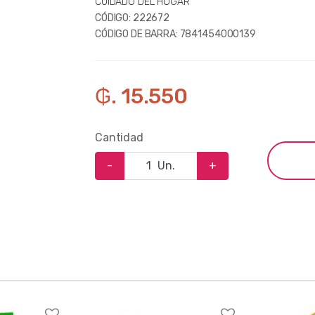
CUIDADO DEL HOGAR
CÓDIGO:
222672
CÓDIGO DE BARRA:
7841454000139
₲. 15.550
Cantidad
-
Un.
+