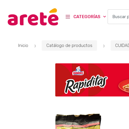
B
CATEGORÍAS
u
s
c
a
Inicio
Catálogo de productos
CUIDA
r
p
o
r
: