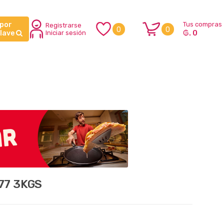
 por
Tus compras
Registrarse
0
0
₲. 0
clave
Iniciar sesión
77 3KGS