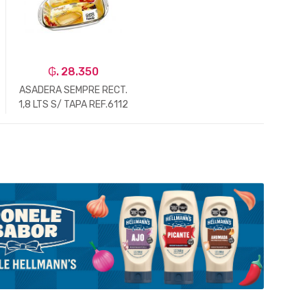
₲. 28.350
ASADERA SEMPRE RECT.
1,8 LTS S/ TAPA REF.6112
-
Un.
+