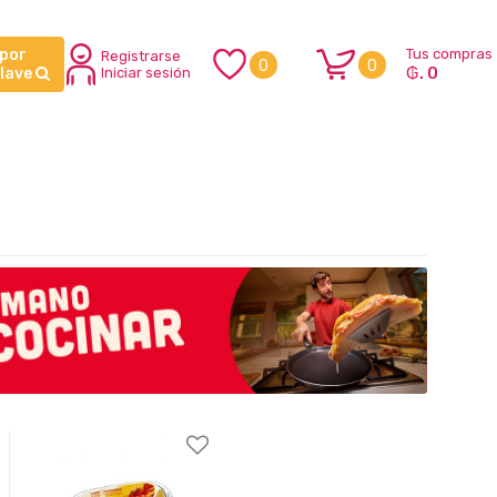
 por
Tus compras
Registrarse
0
0
₲. 0
clave
Iniciar sesión