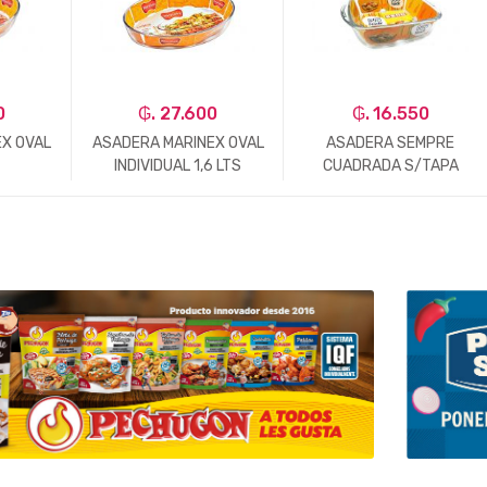
0
₲. 27.600
₲. 16.550
X OVAL
ASADERA MARINEX OVAL
ASADERA SEMPRE
INDIVIDUAL 1,6 LTS
CUADRADA S/TAPA
0,750 LTS
+
-
Un.
+
-
Un.
+