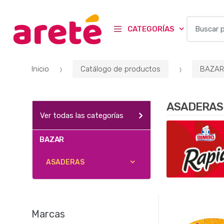
B
CATEGORÍAS
u
s
c
Inicio
Catálogo de productos
BAZAR
a
r
p
ASADERAS
o
Ver todas las categorías
r
:
BAZAR
ASADERAS
Marcas