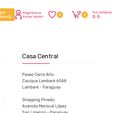
 por
Tus compras
Registrarse
0
0
₲. 0
clave
Iniciar sesión
Casa Central
Paseo Cerro Alto
Cacique Lambaré 6048
Lambaré - Paraguay
Shopping Pinedo.
Avenida Mariscal López
San Lorenzo - Paraguay