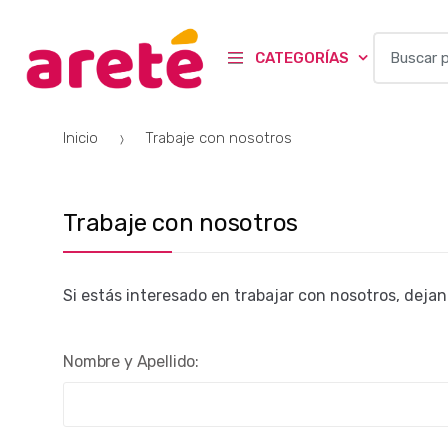
B
CATEGORÍAS
u
s
c
Inicio
Trabaje con nosotros
a
r
p
o
Trabaje con nosotros
r
:
Si estás interesado en trabajar con nosotros, dejan
Nombre y Apellido: