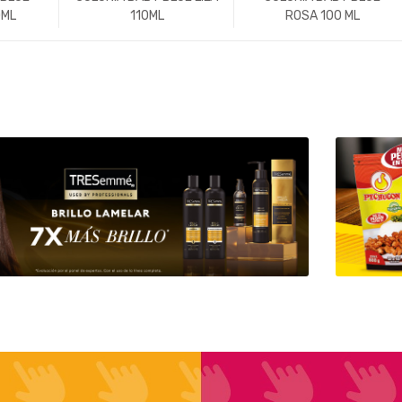
0ML
110ML
ROSA 100 ML
+
-
Un.
+
-
Un.
+