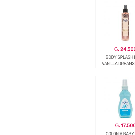
-
Un.
₲. 24.50
BODY SPLASH 
VANILLA DREAMS
-
Un.
₲. 17.50
COLONIA BABY