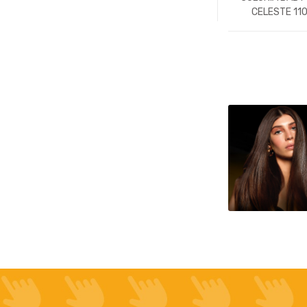
CELESTE 11
-
Un.