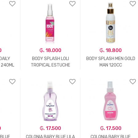
+
-
Un.
+
-
Un.
+
0
₲. 18.000
₲. 18.800
DAILY
BODY SPLASH LOLI
BODY SPLASH MEN GOLD
 240ML
TROPICAL ESTUCHE
MAN 120CC
+
-
Un.
+
-
Un.
+
0
₲. 17.500
₲. 17.500
 BLUE
COLONIA BABY BLUE LILA
COLONIA BABY BLUE