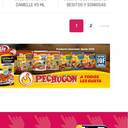
DANIELLE 95 ML
BESITOS Y SONRISAS
120CC
-
Un.
+
-
Un.
+
1
2