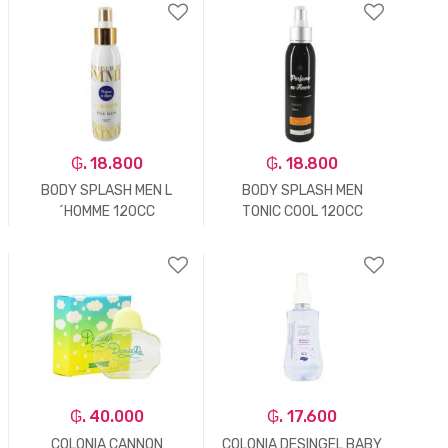
-
Un.
+
-
Un.
+
₲. 18.800
₲. 18.800
BODY SPLASH MEN L
BODY SPLASH MEN
´HOMME 120CC
TONIC COOL 120CC
-
Un.
+
-
Un.
+
₲. 40.000
₲. 17.600
COLONIA CANNON
COLONIA DESINGEL BABY