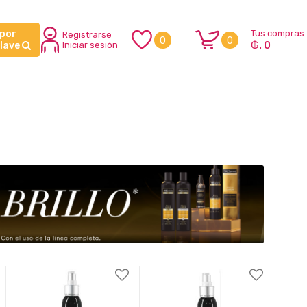
 por
Tus compras
Registrarse
0
0
₲. 0
clave
Iniciar sesión