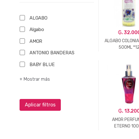
ALGABO
Algabo
₲. 32.00
ALGABO COLONIA
AMOR
500ML *1
ANTONIO BANDERAS
BABY BLUE
-
Un.
+ Mostrar más
Aplicar filtros
₲. 13.20
AMOR PERFU
ETERNO 10