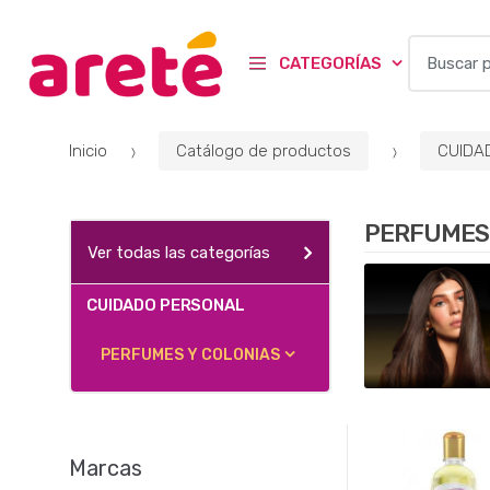
B
CATEGORÍAS
u
s
c
Inicio
Catálogo de productos
CUIDA
a
r
p
PERFUMES 
o
Ver todas las categorías
r
:
CUIDADO PERSONAL
PERFUMES Y COLONIAS
Marcas