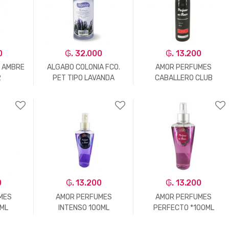
0
₲. 32.000
₲. 13.200
 AMBRE
ALGABO COLONIA FCO.
AMOR PERFUMES
2
PET TIPO LAVANDA
CABALLERO CLUB
500ML.
*120ML
+
-
Un.
+
-
Un.
+
0
₲. 13.200
₲. 13.200
MES
AMOR PERFUMES
AMOR PERFUMES
0ML
INTENSO 100ML
PERFECTO *100ML