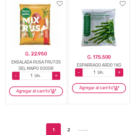
₲. 22.950
₲. 175.500
ENSALADA RUSA FRUTOS
ESPARRAGO ARDO 1 KG
DEL MAIPO 500GR
-
Un.
+
-
Un.
+
Agregar al carrito
Agregar al carrito
1
2