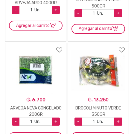
ARVEJA ARDO 400GR
500GR
-
Un.
+
-
Un.
+
Agregar al carrito
Agregar al carrito
₲. 6.700
₲. 13.250
ARVEJA NEVA CONGELADO
BROCOLI MINUTO VERDE
200GR
350GR
-
Un.
+
-
Un.
+