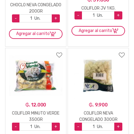
CHOCLO NEVA CONGELADO
COLIFLOR JV 1 KG.
200GR
-
Un.
+
-
Un.
+
Agregar al carrito
Agregar al carrito
₲. 12.000
₲. 9.900
COLIFLOR MINUTO VERDE
COLIFLOR NEVA
350GR
CONGELADO 300GR
-
Un.
+
-
Un.
+