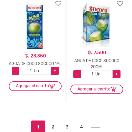
₲. 7.500
₲. 23.350
AGUA DE COCO SOCOCO
AGUA DE COCO SOCOCO 1ML
200ML
-
Un.
+
-
Un.
+
Agregar al carrito
Agregar al carrito
1
2
3
4