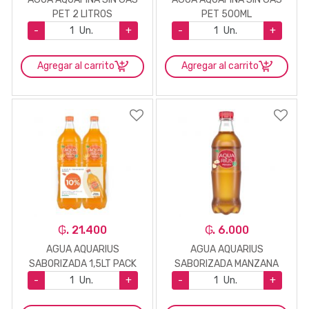
PET 2 LITROS
PET 500ML
-
Un.
+
-
Un.
+
Agregar al carrito
Agregar al carrito
₲. 21.400
₲. 6.000
AGUA AQUARIUS
AGUA AQUARIUS
SABORIZADA 1,5LT PACK
SABORIZADA MANZANA
2UN
410ML
-
Un.
+
-
Un.
+