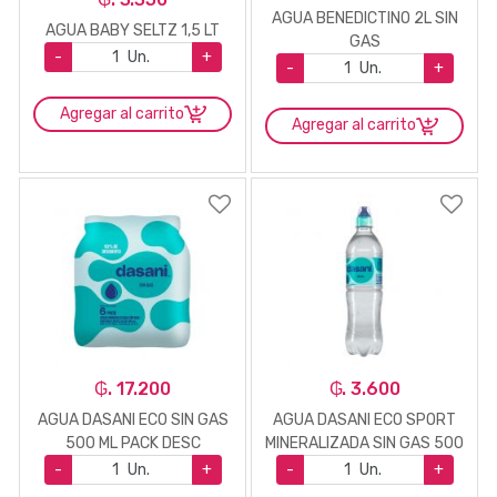
AGUA BENEDICTINO 2L SIN
AGUA BABY SELTZ 1,5 LT
GAS
-
Un.
+
-
Un.
+
Agregar al carrito
Agregar al carrito
₲. 17.200
₲. 3.600
AGUA DASANI ECO SIN GAS
AGUA DASANI ECO SPORT
500 ML PACK DESC
MINERALIZADA SIN GAS 500
ML
-
Un.
+
-
Un.
+