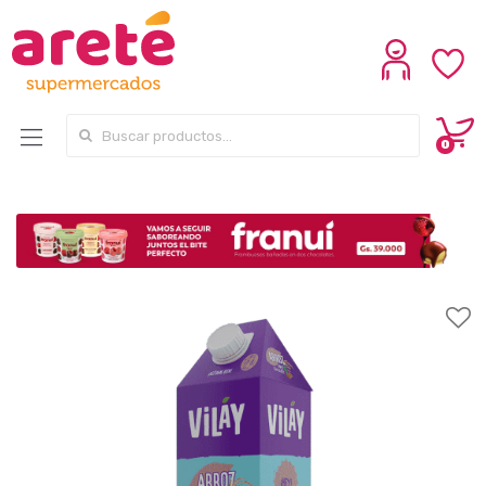
Search for:
0