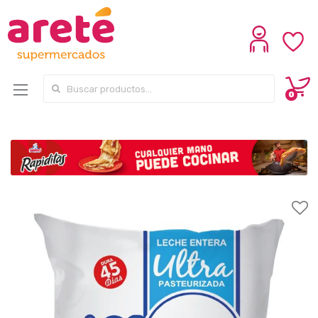
Search for:
0