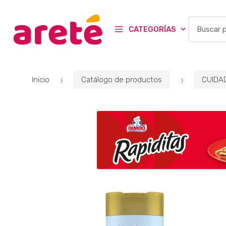
B
CATEGORÍAS
u
s
c
a
Inicio
Catálogo de productos
CUIDA
r
p
o
r
: