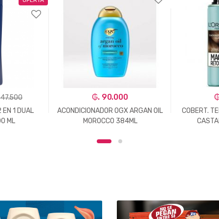
₲. 90.000
₲
 47.500
 EN 1 DUAL
ACONDICIONADOR OGX ARGAN OIL
COBERT. T
00 ML
MOROCCO 384ML
CASTA