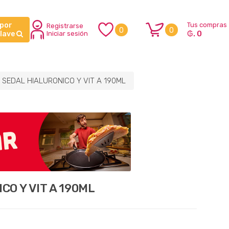
 por
Tus compras
Registrarse
0
0
₲. 0
clave
Iniciar sesión
SEDAL HIALURONICO Y VIT A 190ML
O Y VIT A 190ML