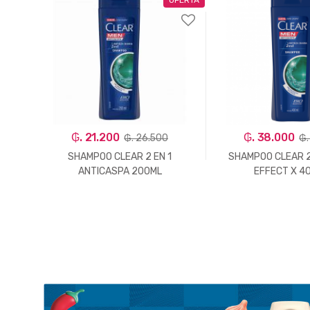
₲. 21.200
₲. 38.000
₲. 26.500
₲.
LEO
SHAMPOO CLEAR 2 EN 1
SHAMPOO CLEAR 2
ANTICASPA 200ML
EFFECT X 4