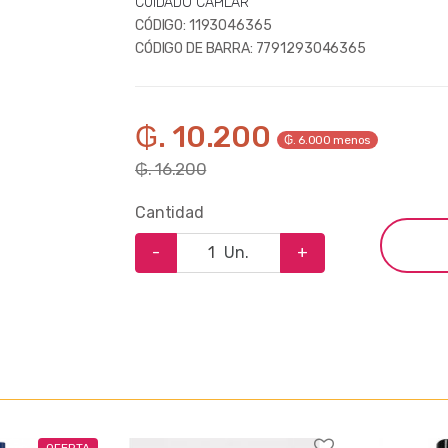
CUIDADO CAPILAR
CÓDIGO:
1193046365
CÓDIGO DE BARRA:
7791293046365
₲. 10.200
₲. 6.000 menos
₲. 16.200
Cantidad
-
Un.
+
OFERTA