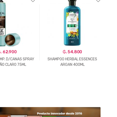
. 62.900
₲. 54.800
EMP. D/CANAS SPRAY
SHAMPOO HERBAL ESSENCES
ÑO CLARO 75ML
ARGAN 400ML
E