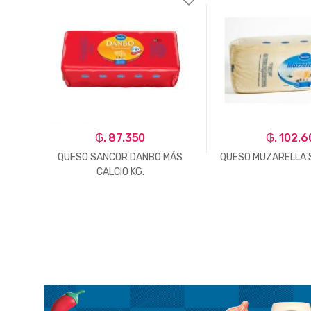
₲. 87.350
₲. 102.6
O X
QUESO SANCOR DANBO MÁS
QUESO MUZARELLA 
CALCIO KG.