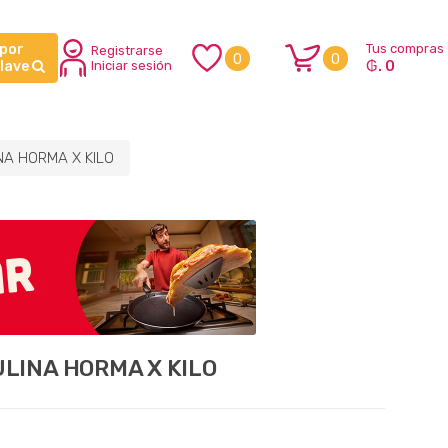
 por
Tus compras
Registrarse
0
0
₲. 0
clave
Iniciar sesión
A HORMA X KILO
LINA HORMA X KILO