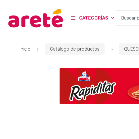
B
CATEGORÍAS
u
s
c
a
Inicio
Catálogo de productos
QUESO
r
p
o
r
: