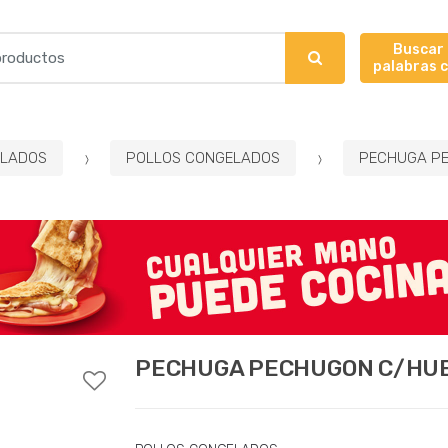
Buscar
palabras 
LADOS
POLLOS CONGELADOS
PECHUGA PE
PECHUGA PECHUGON C/HUES