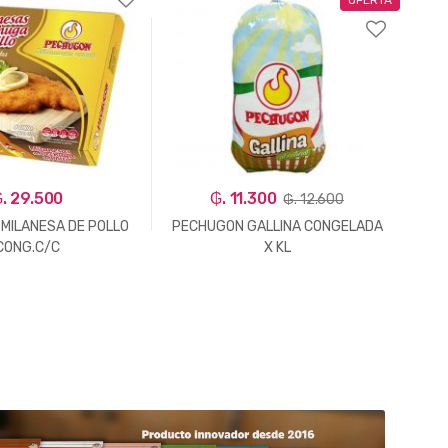
. 29.500
₲. 11.300
₲. 12.600
MILANESA DE POLLO
PECHUGON GALLINA CONGELADA
CONG.C/C
X KL
C