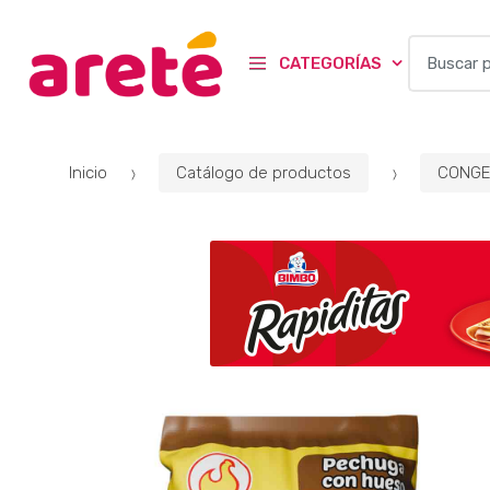
B
CATEGORÍAS
u
s
c
a
Inicio
Catálogo de productos
CONGE
r
p
o
r
: