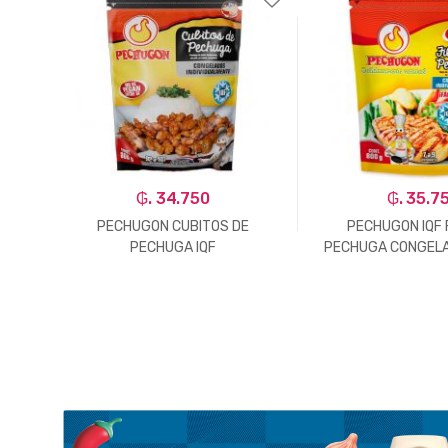
₲. 34.750
₲. 35.7
PECHUGON CUBITOS DE
PECHUGON IQF 
PECHUGA IQF
PECHUGA CONGELA