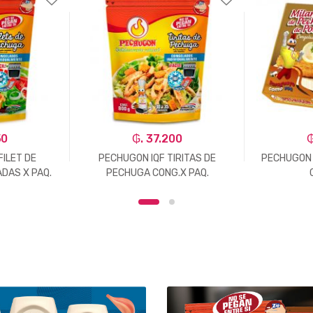
50
₲. 37.200
₲
FILET DE
PECHUGON IQF TIRITAS DE
PECHUGON 
DAS X PAQ.
PECHUGA CONG.X PAQ.