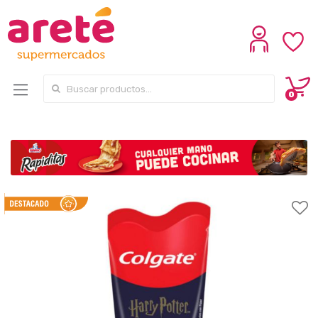
Search for:
0