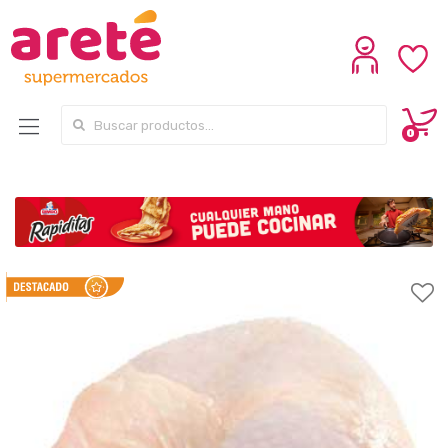
Search for:
0