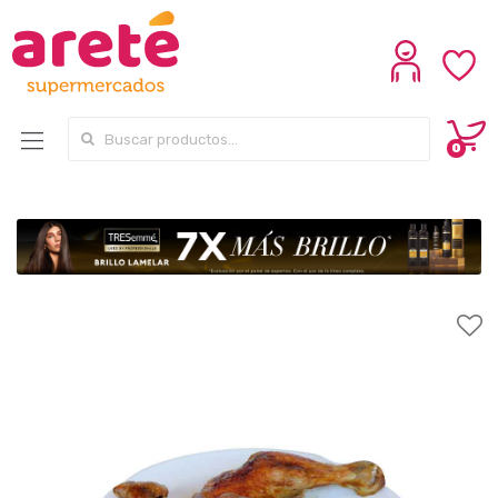
Search for:
0