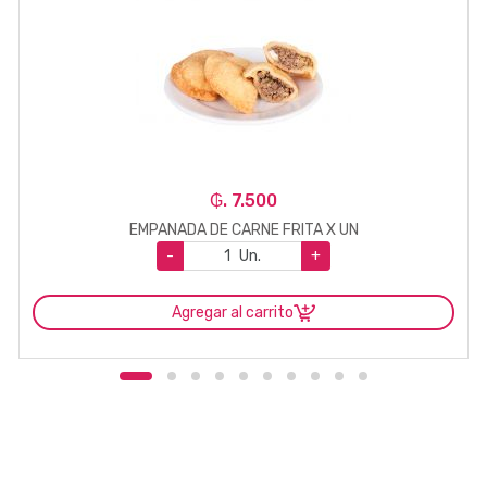
₲. 7.500
EMPANADA DE CARNE FRITA X UN
-
Un.
+
Agregar al carrito