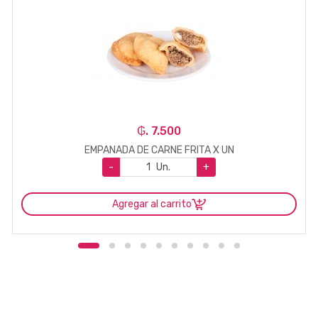
₲. 7.500
EMPANADA DE CARNE FRITA X UN
-
Un.
+
Agregar al carrito