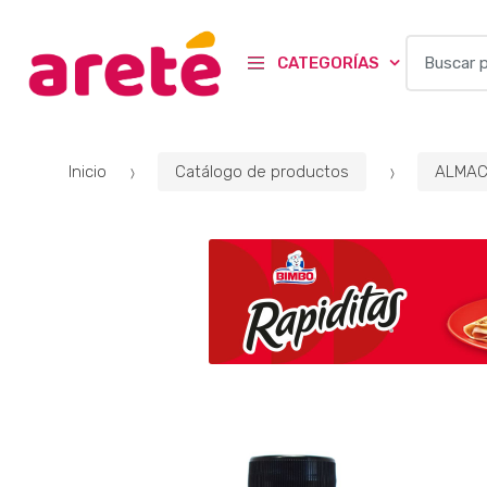
B
CATEGORÍAS
u
s
c
a
Inicio
Catálogo de productos
ALMAC
r
p
o
r
: