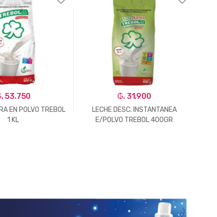
. 53.750
₲. 31.900
RA EN POLVO TREBOL
LECHE DESC. INSTANTANEA
GAL
1 KL
E/POLVO TREBOL 400GR