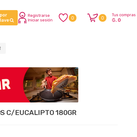
 por
Tus compras
Registrarse
0
0
₲. 0
clave
Iniciar sesión
R
OS C/EUCALIPTO 180GR