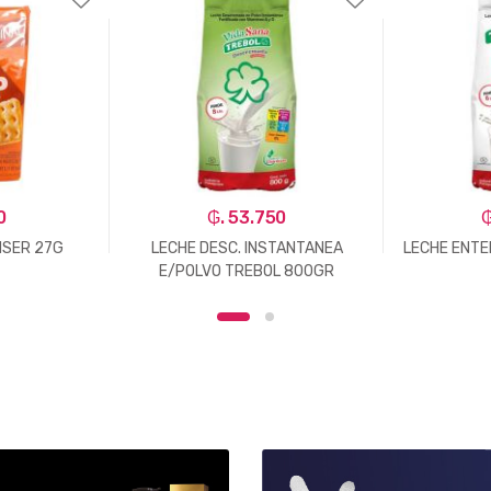
0
₲. 53.750
₲
NSER 27G
LECHE DESC. INSTANTANEA
LECHE ENTE
E/POLVO TREBOL 800GR