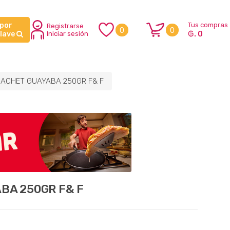
 por
Tus compras
Registrarse
0
0
₲. 0
clave
Iniciar sesión
ACHET GUAYABA 250GR F& F
A 250GR F& F