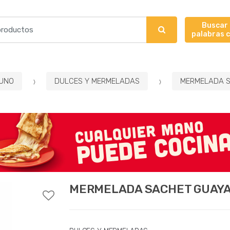
Buscar
palabras 
UNO
DULCES Y MERMELADAS
MERMELADA S
MERMELADA SACHET GUAYAB