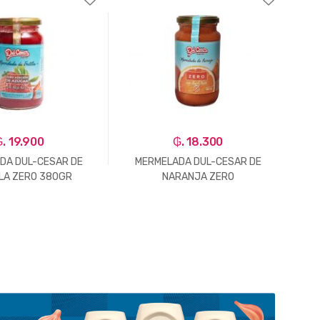
. 19.900
₲. 18.300
DA DUL-CESAR DE
MERMELADA DUL-CESAR DE
M
LA ZERO 380GR
NARANJA ZERO