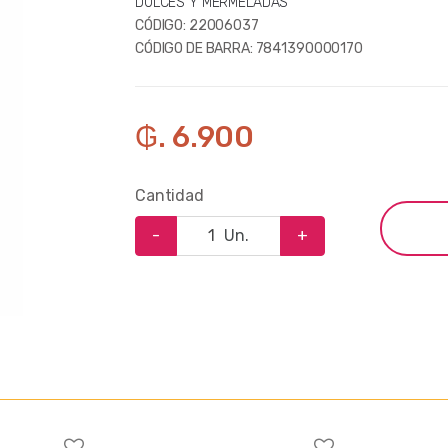
DULCES Y MERMELADAS
CÓDIGO:
22006037
CÓDIGO DE BARRA:
7841390000170
₲. 6.900
Cantidad
-
Un.
+