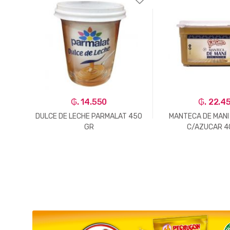
₲. 14.550
₲. 22.4
3
DULCE DE LECHE PARMALAT 450
MANTECA DE MANI
GR
C/AZUCAR 