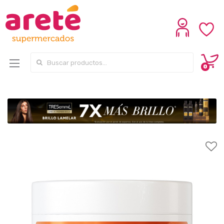
Search for:
0