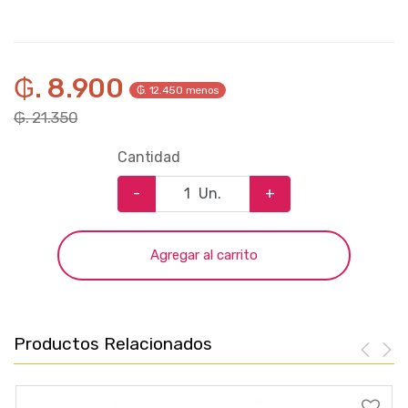
₲. 8.900
₲. 12.450 menos
₲. 21.350
Cantidad
-
Un.
+
Agregar al carrito
Productos Relacionados