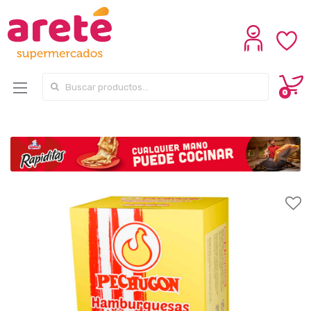
Search for:
0