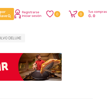
 por
Tus compras
Registrarse
0
0
₲. 0
clave
Iniciar sesión
OLVO DELUXE