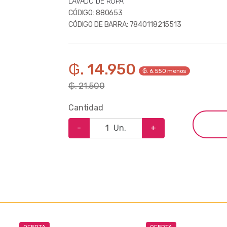
LAVADO DE ROPA
CÓDIGO:
880653
CÓDIGO DE BARRA:
7840118215513
₲. 14.950
₲. 6.550 menos
₲. 21.500
Cantidad
-
Un.
+
OFERTA
OFERTA