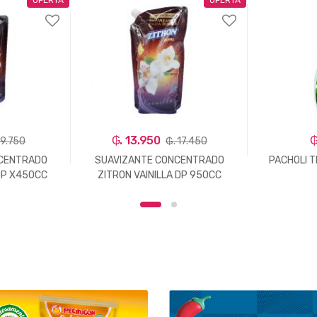
₲. 13.950
₲
 9.750
₲. 17.450
CENTRADO
SUAVIZANTE CONCENTRADO
PACHOLI T
 DP X450CC
ZITRON VAINILLA DP 950CC