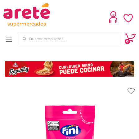
Search for:
0