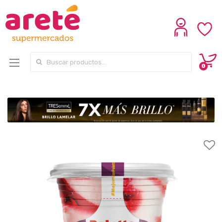
Search for:
0