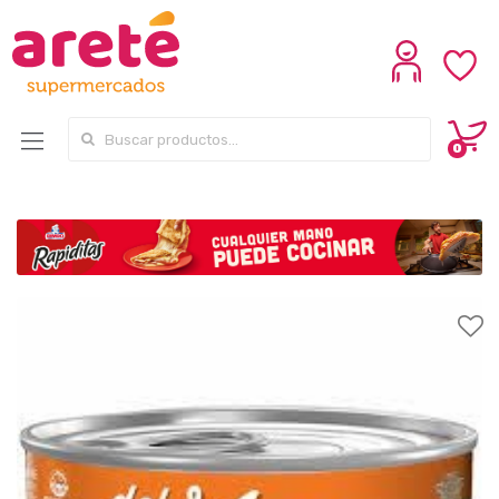
Search for:
0