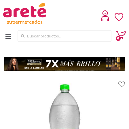
Search for:
0