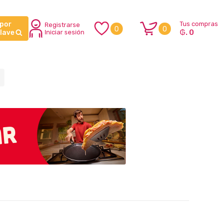
 por
Tus compras
Registrarse
0
0
₲. 0
clave
Iniciar sesión