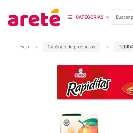
B
CATEGORÍAS
u
s
c
a
Inicio
Catálogo de productos
BEBID
r
p
o
r
: