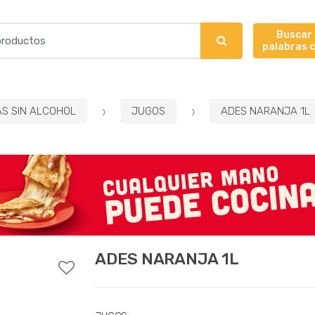
Buscar
palabras 
AS SIN ALCOHOL
JUGOS
ADES NARANJA 1L
ADES NARANJA 1L