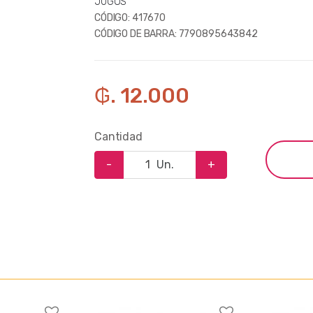
JUGOS
CÓDIGO:
417670
CÓDIGO DE BARRA:
7790895643842
₲. 12.000
Cantidad
-
Un.
+