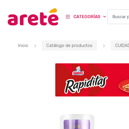
B
CATEGORÍAS
u
s
c
a
Inicio
Catálogo de productos
CUIDA
r
p
o
r
: