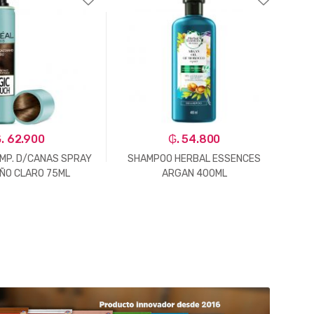
. 62.900
₲. 54.800
EMP. D/CANAS SPRAY
SHAMPOO HERBAL ESSENCES
ÑO CLARO 75ML
ARGAN 400ML
E