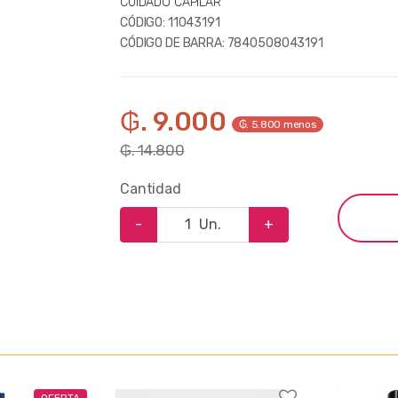
CUIDADO CAPILAR
CÓDIGO:
11043191
CÓDIGO DE BARRA:
7840508043191
₲. 9.000
₲. 5.800 menos
₲. 14.800
Cantidad
-
Un.
+
OFERTA