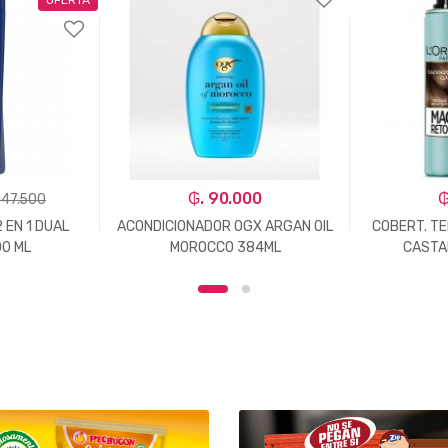
₲. 90.000
₲
 47.500
 EN 1 DUAL
ACONDICIONADOR OGX ARGAN OIL
COBERT. T
00 ML
MOROCCO 384ML
CASTA