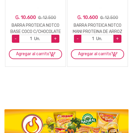
₲. 10.600
₲. 10.600
₲. 12.500
₲. 12.500
BARRA PROTEICA NOTCO
BARRA PROTEICA NOTCO
BASE COCO C/CHOCOLATE
MANI PROTEINA DE ARROZ
30GR
30GR
-
Un.
+
-
Un.
+
Agregar al carrito
Agregar al carrito