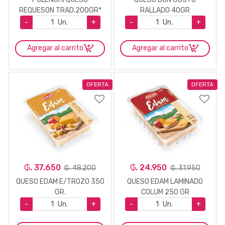
REQUESON TRAD.200GR*
RALLADO 40GR
-
Un.
+
-
Un.
+
Agregar al carrito
Agregar al carrito
OFERTA
OFERTA
₲. 37.650
₲. 24.950
₲. 48.200
₲. 31.950
QUESO EDAM E/TROZO 350
QUESO EDAM LAMINADO
GR.
COLUM 250 GR
-
Un.
+
-
Un.
+