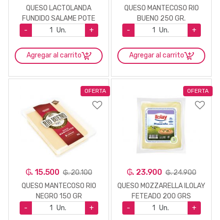
QUESO LACTOLANDA
QUESO MANTECOSO RIO
FUNDIDO SALAME POTE
BUENO 250 GR.
200GR.
-
Un.
+
-
Un.
+
Agregar al carrito
Agregar al carrito
OFERTA
OFERTA
₲. 15.500
₲. 23.900
₲. 20.100
₲. 24.900
QUESO MANTECOSO RIO
QUESO MOZZARELLA ILOLAY
NEGRO 150 GR
FETEADO 200 GRS
-
Un.
+
-
Un.
+