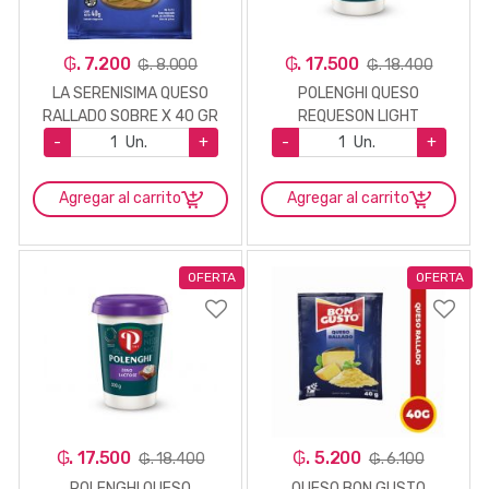
₲. 7.200
₲. 17.500
₲. 8.000
₲. 18.400
LA SERENISIMA QUESO
POLENGHI QUESO
RALLADO SOBRE X 40 GR
REQUESON LIGHT
-
Un.
+
-
Un.
+
Agregar al carrito
Agregar al carrito
OFERTA
OFERTA
₲. 17.500
₲. 5.200
₲. 18.400
₲. 6.100
POLENGHI QUESO
QUESO BON GUSTO