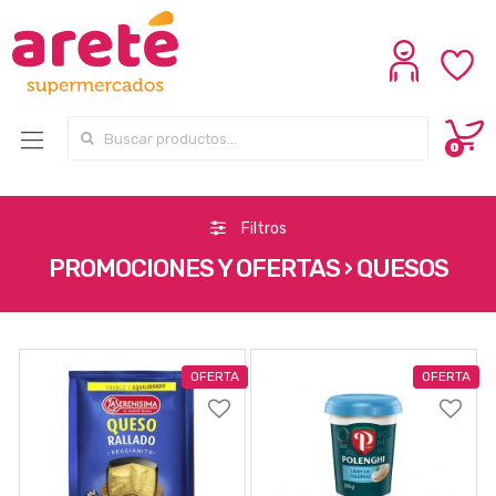
Search for:
0
Filtros
PROMOCIONES Y OFERTAS › QUESOS
OFERTA
OFERTA