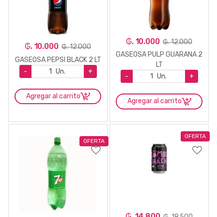
₲. 10.000
₲. 12.000
₲. 10.000
₲. 12.000
GASEOSA PULP GUARANA 2
GASEOSA PEPSI BLACK 2 LT
LT
-
Un.
+
-
Un.
+
Agregar al carrito
Agregar al carrito
OFERTA
OFERTA
₲. 14.800
₲. 18.500