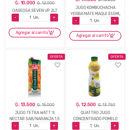
₲. 10.000
₲. 12.000
JUGO KOMBUCHACHA
GASEOSA SEVEN UP 2LT
YERBA MATE MAQUI 355ML
-
Un.
+
-
Un.
+
Agregar al carrito
Agregar al carrito
OFERTA
OFERTA
₲. 13.500
₲. 12.500
₲. 15.000
₲. 13.750
JUGO TETRA WATT´S
QUATTRO JUGO
NECTAR SAB/NARANJA 1,5
CONCENTRADO POMELO
LT.
500 ML.
-
Un.
+
-
Un.
+