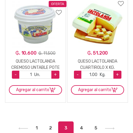
OFERTA
₲. 10.600
₲. 51.200
₲. 11.500
QUESO LACTOLANDA
QUESO LACTOLANDA
CREMOSO UNTABLE POTE
CUARTIROLO X KG.
200GR.
-
Un.
+
-
Kg.
+
Agregar al carrito
Agregar al carrito
1
2
3
4
5