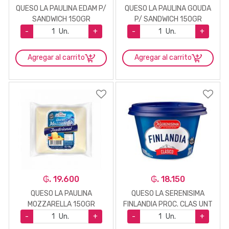
QUESO LA PAULINA EDAM P/
QUESO LA PAULINA GOUDA
SANDWICH 150GR
P/ SANDWICH 150GR
-
Un.
+
-
Un.
+
Agregar al carrito
Agregar al carrito
₲. 19.600
₲. 18.150
QUESO LA PAULINA
QUESO LA SERENISIMA
MOZZARELLA 150GR
FINLANDIA PROC. CLAS UNT
180GR
-
Un.
+
-
Un.
+