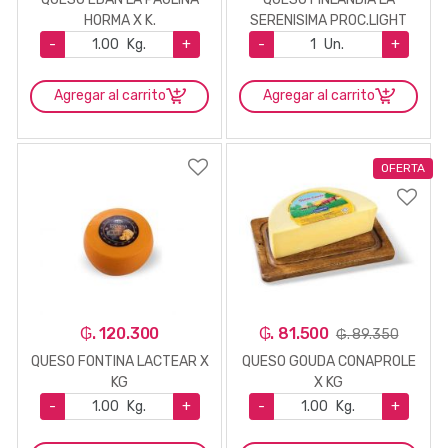
HORMA X K.
SERENISIMA PROC.LIGHT
UNT.180GR
-
Kg.
+
-
Un.
+
Agregar al carrito
Agregar al carrito
OFERTA
₲. 120.300
₲. 81.500
₲. 89.350
QUESO FONTINA LACTEAR X
QUESO GOUDA CONAPROLE
KG
X KG
-
Kg.
+
-
Kg.
+