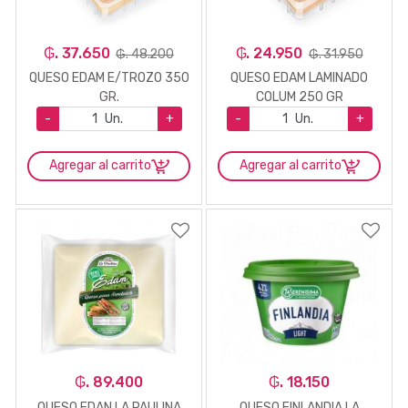
₲. 37.650
₲. 24.950
₲. 48.200
₲. 31.950
QUESO EDAM E/TROZO 350
QUESO EDAM LAMINADO
GR.
COLUM 250 GR
-
Un.
+
-
Un.
+
Agregar al carrito
Agregar al carrito
₲. 89.400
₲. 18.150
QUESO EDAN LA PAULINA
QUESO FINLANDIA LA