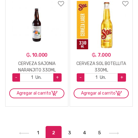
₲. 10.000
₲. 7.000
CERVEZA SAJONIA
CERVEZA SOL BOTELLITA
NARANJITO 330ML
330ML
-
Un.
+
-
Un.
+
Agregar al carrito
Agregar al carrito
1
2
3
4
5